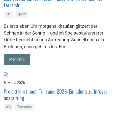
ter­reich
Ski
Sport
Es ist sieben Uhr morgens, draußen glitzert der
Schnee in der Sonne – und im Speisesaal unserer
Hütte herrscht schon Aufregung. Schnell noch ein
Brötchen, dann geht es los: Für
. . .
Mehr Info
8. März 2026
Pro­jekt­fahrt nach Tan­sa­nia 2026: Ein­la­dung zu In­fo­ver­
an­stal­tung
AG
Tansania