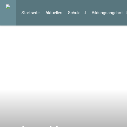
Start­sei­te
Ak­tu­el­les
Schu­le
Bil­dungs­an­ge­bot