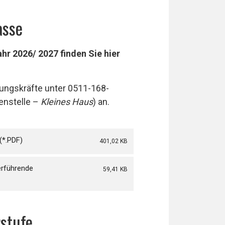
asse
hr 2026/ 2027 finden Sie hier
tungskräfte unter 0511-168-
enstelle –
Kleines Haus
) an.
401,02 KB
erführende
59,41 KB
stufe