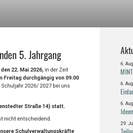
Aktu
den 5. Jahrgang
6. Au
 den 22. Mai 2026,
in der Zeit
MINT
am Freitag durchgängig von 09.00
6. Au
 Schuljahr 2026/ 2027 bei uns
Einl
6. Au
enstedter Straße 14) statt.
Idee
t nicht entscheidend.
29. J
Teiln
nsere Schulverwaltungskräfte