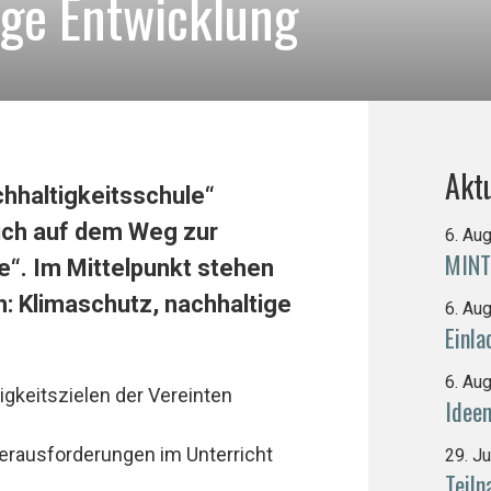
ige Entwicklung
Aktu
hhaltigkeitsschule“
ich auf dem Weg zur
6. Au
MINT
e“. Im Mittelpunkt stehen
: Klimaschutz, nachhaltige
6. Au
Einl
6. Au
igkeitszielen der Vereinten
Idee
erausforderungen im Unterricht
29. J
Teiln