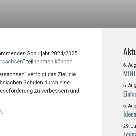
Aktu
 kommenden Schuljahr 2024/2025
ersachsen
“ teilnehmen können.
6. Au
MINT
achsen“ verfolgt das Ziel, die
chsischen Schulen durch eine
6. Au
 Leseförderung zu verbessern und
Einl
6. Au
n.
Idee
29. J
Teiln