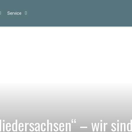
Ser­vice
iedersachsen“ – wir sind