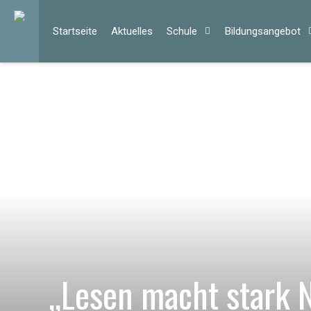
Start­sei­te
Ak­tu­el­les
Schu­le
Bil­dungs­an­ge­bot
„Lesen macht stark N