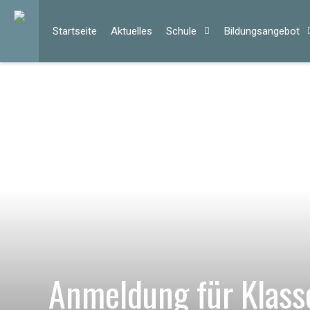
Start­sei­te
Ak­tu­el­les
Schu­le
Bil­dungs­an­ge­bot
Anmeldung für Klass