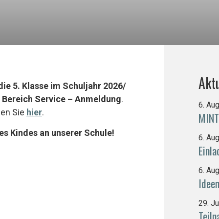
Aktu
ie 5. Klasse im Schuljahr 2026/
m
Bereich Service – Anmeldung
.
6. Au
den Sie
hier
.
MINT
es Kindes an unserer Schule!
6. Au
Einl
6. Au
Idee
29. J
Teiln