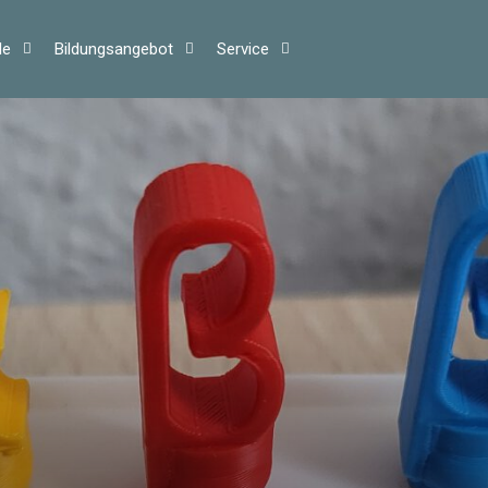
le
Bil­dungs­an­ge­bot
Ser­vice