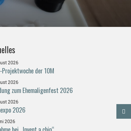
elles
gust 2026
-Projektwoche der 10M
gust 2026
adung zum Ehemaligenfest 2026
gust 2026
nexpo 2026
Faus
uni 2026
ahme bei „Invent a chip“