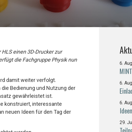
Aktu
 HLS einen 3D-Drucker zur
verfügt die Fachgruppe Physik nun
6. Au
MINT
d damit weiter verfolgt.
6. Au
n die Bedienung und Nutzung der
Einl
nsatz gewährleistet ist.
6. Au
 konstruiert, interessante
Idee
an neuen Ideen für den Tag der
29. J
Teiln